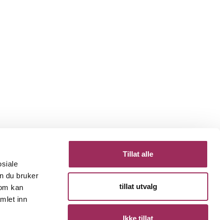
Tillat alle
osiale
n du bruker
tillat utvalg
som kan
mlet inn
Ikke tillat