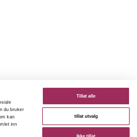
Tillat alle
osiale
n du bruker
tillat utvalg
som kan
mlet inn
Ikke tillat