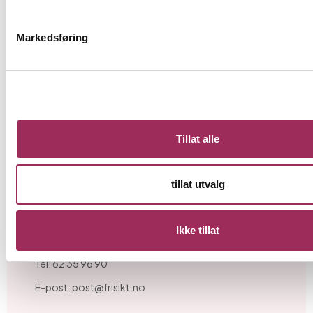
Solid. Helhjerta. Kunnskapsrik.
Markedsføring
Meld deg på vårt nyhetsbrev:
Tillat alle
tillat utvalg
Kontaktinformasjon
Org.nr: 999 173 411
Ikke tillat
Strandgata 30, 2821 Gjøvik
Tel: 62 35 96 90
E-post: post@frisikt.no