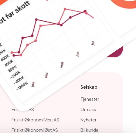
Våre selskaper
Selskap
Frisikt AS
Tjenester
Frisikt IT AS
Om oss
Frisikt Økonomi Vest AS
Nyheter
Frisikt Økonomi Øst AS
Bli kunde