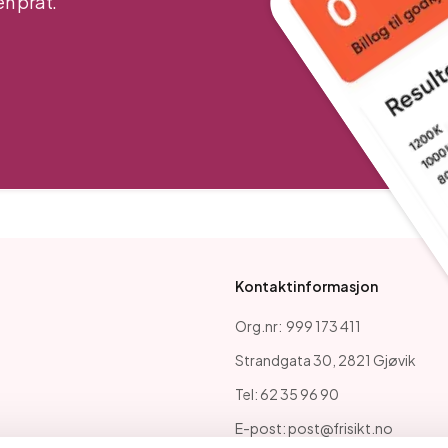
n prat.
Kontaktinformasjon
Org.nr: 999 173 411
Strandgata 30, 2821 Gjøvik
Tel: 62 35 96 90
E-post: post@frisikt.no