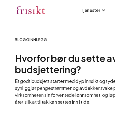
Tjenester
BLOGGINNLEGG
Hvorfor bør du sette av 
budsjettering?
Et godt budsjett starter med dyp innsikt og tyd
synliggjør pengestrømmen og avdekker svake pe
virksomheten sin forventede lønnsomhet, og l
året slik at tiltak kan settes inn i tide.