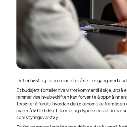
Det er høst og tiden er inne for å sette i gang med bud
Et budsjett forteller hva vi tror kommer til å skje, alts
rammer vise hva bedriften kan forvente å oppnå innenf
forsøker å forutsi hvordan den økonomiske fremtiden vil 
man må løfte blikket. Jo mer og dypere innsikt du har
som styringsverktøy.
En forutsetning for både god drift og det å unngå å gå ko