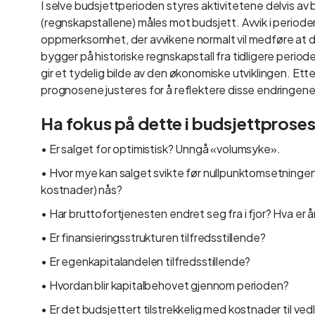
I selve budsjettperioden styres aktivitetene delvis a
(regnskapstallene) måles mot budsjett. Avvik i periode
oppmerksomhet, der avvikene normalt vil medføre at det
bygger på historiske regnskapstall fra tidligere period
gir et tydelig bilde av den økonomiske utviklingen. Et
prognosene justeres for å reflektere disse endringene
Ha fokus på dette i budsjettprose
• Er salget for optimistisk? Unngå «volumsyke».
• Hvor mye kan salget svikte før nullpunktomsetningen
kostnader) nås?
• Har bruttofortjenesten endret seg fra i fjor? Hva er 
• Er finansieringsstrukturen tilfredsstillende?
• Er egenkapitalandelen tilfredsstillende?
• Hvordan blir kapitalbehovet gjennom perioden?
• Er det budsjettert tilstrekkelig med kostnader til ve