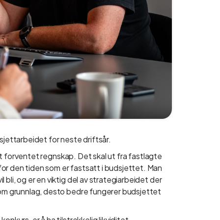
sjettarbeidet for neste driftsår.
å et forventet regnskap. Det skal ut fra fastlagte
or den tiden som er fastsatt i budsjettet. Man
bli, og er en viktig del av strategiarbeidet der
 som grunnlag, desto bedre fungerer budsjettet
nkurs, er å ha tilstrekkelig likviditet.