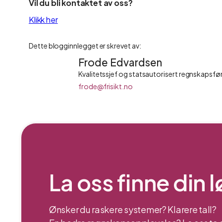
Vil du bli kontaktet av oss?
Klikk her
Dette blogginnlegget er skrevet av:
Frode Edvardsen
Kvalitetssjef og statsautorisert regnskapsfø
frode@frisikt.no
La oss finne din 
Ønsker du raskere systemer? Klarere tall?