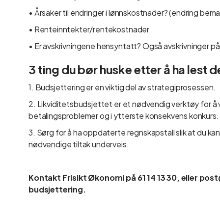
• Årsaker til endringer i lønnskostnader? (endring bema
• Renteinntekter/rentekostnader
• Er avskrivningene hensyntatt? Også avskrivninger på 
3 ting du bør huske etter å ha lest d
1. Budsjettering er en viktig del av strategiprosessen.
2. Likviditetsbudsjettet er et nødvendig verktøy for å 
betalingsproblemer og i ytterste konsekvens konkurs.
3. Sørg for å ha oppdaterte regnskapstall slik at du k
nødvendige tiltak underveis.
Kontakt Frisikt Økonomi på 61 14 13 30, eller pos
budsjettering.