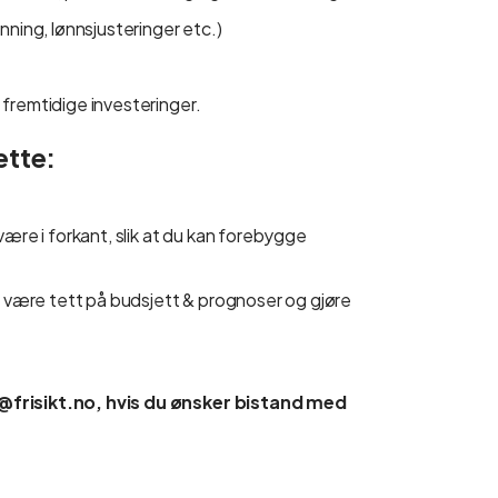
nning, lønnsjusteringer etc.)
fremtidige investeringer.
ette:
være i forkant, slik at du kan forebygge
an være tett på budsjett & prognoser og gjøre
t@frisikt.no, hvis du ønsker bistand med