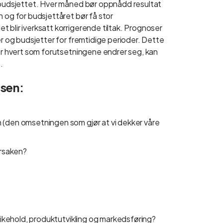
v budsjettet. Hver måned bør oppnådd resultat
n og for budsjettåret bør få stor
 blir iverksatt korrigerende tiltak. Prognoser
er og budsjetter for fremtidige perioder. Dette
ter hvert som forutsetningene endrer seg, kan
.
ssen:
 (den omsetningen som gjør at vi dekker våre
årsaken?
dlikehold, produktutvikling og markedsføring?