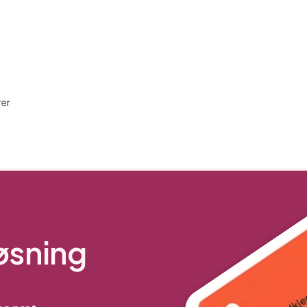
rer
løsning