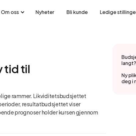
Nyheter
Bli kunde
Ledige stillinge
Om oss
Budsje
langt?
tid til
Ny pli
deg i 
elige rammer. Likviditetsbudsjettet
rioder, resultatbudsjettet viser
øpende prognoser holder kursen gjennom