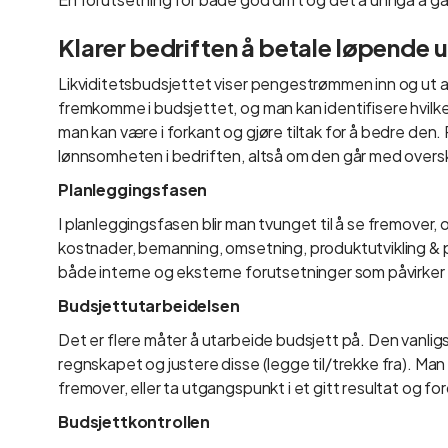
Klarer bedriften å betale løpende u
Likviditetsbudsjettet viser pengestrømmen inn og ut av
fremkomme i budsjettet, og man kan identifisere hvilke m
man kan være i forkant og gjøre tiltak for å bedre den
lønnsomheten i bedriften, altså om den går med overs
Planleggingsfasen
I planleggingsfasen blir man tvunget til å se fremover
kostnader, bemanning, omsetning, produktutvikling & pr
både interne og eksterne forutsetninger som påvirker d
Budsjettutarbeidelsen
Det er flere måter å utarbeide budsjett på. Den vanligst
regnskapet og justere disse (legge til/trekke fra). Ma
fremover, eller ta utgangspunkt i et gitt resultat og fo
Budsjettkontrollen