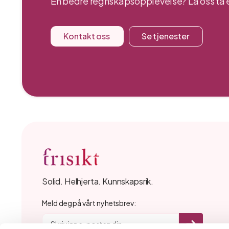
En bedre regnskapsopplevelse? La oss ta e
Kontakt oss
Se tjenester
Solid. Helhjerta. Kunnskapsrik.
Meld deg på vårt nyhetsbrev: