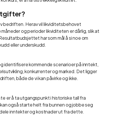
tgifter?
 bedriften. Herav vil likviditetsbehovet
åneder og perioder likviditeten er dårlig, slik at
. Resultatbudsjettet har som mål å si noe om
kudd eller underskudd.
, og identifisere kommende scenarioer på inntekt,
isutvikling, konkurrenter og marked. Det ligger
riften, både de vi kan påvirke og ikke.
e er å ta utgangspunkt i historiske tall fra
n kan også starte helt fra bunnen og jobbe seg
rdele inntekter og kostnader ut fra dette.