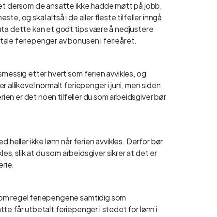
tet dersom de ansatte ikke hadde møtt på jobb,
ste, og skal altså i de aller fleste tilfeller inngå
nta dette kan et godt tips være å nedjustere
ale feriepenger av bonusen i ferieåret.
smessig etter hvert som ferien avvikles, og
 allikevel normalt feriepenger i juni, men siden
erien er det noen tilfeller du som arbeidsgiver bør
 heller ikke lønn når ferien avvikles. Derfor bør
les, slik at du som arbeidsgiver sikrer at det er
erie.
som regel feriepengene samtidig som
atte får utbetalt feriepenger i stedet for lønn i