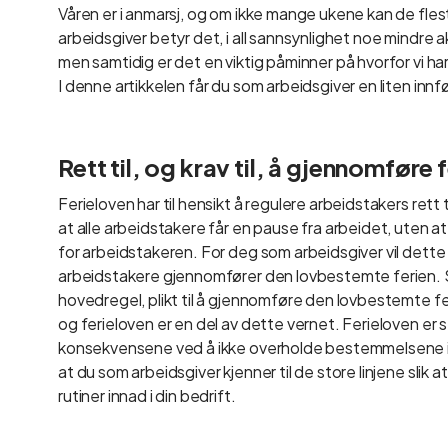
Våren er i anmarsj, og om ikke mange ukene kan de fles
arbeidsgiver betyr det, i all sannsynlighet noe mindre a
men samtidig er det en viktig påminner på hvorfor vi har 
I denne artikkelen får du som arbeidsgiver en liten innf
Rett til, og krav til, å gjennomføre 
Ferieloven har til hensikt å regulere arbeidstakers rett ti
at alle arbeidstakere får en pause fra arbeidet, uten
for arbeidstakeren. For deg som arbeidsgiver vil dette bet
arbeidstakere gjennomfører den lovbestemte ferien. S
hovedregel, plikt til å gjennomføre den lovbestemte fer
og ferieloven er en del av dette vernet. Ferieloven er 
konsekvensene ved å ikke overholde bestemmelsene i fe
at du som arbeidsgiver kjenner til de store linjene slik a
rutiner innad i din bedrift.