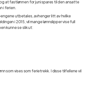
, og at fastlønnen for juni spares til den ansatte
n i ferien.
pengene utbetales, avhenger litt av hvilke
ingen i 2015, vil mange lønnslipper vise full
ppen kunne se slik ut:
nn som vises som ferietrekk. I disse tilfellene vil