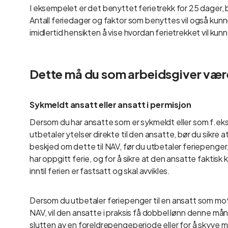
I eksempelet er det benyttet ferietrekk for 25 dager,
Antall feriedager og faktor som benyttes vil også kunn
imidlertid hensikten å vise hvordan ferietrekket vil kun
Dette må du som arbeidsgiver væ
Sykmeldt ansatt eller ansatt i permisjon
Dersom du har ansatte som er sykmeldt eller som f.eks.
utbetaler ytelser direkte til den ansatte, bør du sikre a
beskjed om dette til NAV, før du utbetaler feriepenger.
har oppgitt ferie, og for å sikre at den ansatte faktisk
inntil ferien er fastsatt og skal avvikles.
Dersom du utbetaler feriepenger til en ansatt som mott
NAV, vil den ansatte i praksis få dobbel lønn denne mån
slutten av en foreldrepengeperiode eller for å skyve m