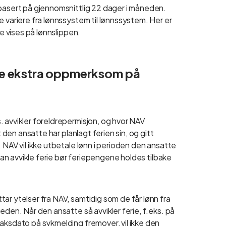
 basert på gjennomsnittlig 22 dager i måneden.
e variere fra lønnssystem til lønnssystem. Her er
ne vises på lønnslippen.
re ekstra oppmerksom på
 avvikler foreldrepermisjon, og hvor NAV
t den ansatte har planlagt ferien sin, og gitt
 NAV vil ikke utbetale lønn i perioden den ansatte
 kan avvikle ferie bør feriepengene holdes tilbake
ar ytelser fra NAV, samtidig som de får lønn fra
eden. Når den ansatte så avvikler ferie, f.eks. på
aksdato på sykmelding fremover, vil ikke den