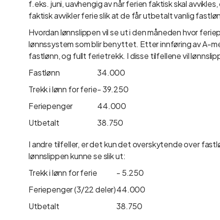
f.eks. juni, uavhengig av når ferien faktisk skal avvikles
faktisk avvikler ferie slik at de får utbetalt vanlig fastløn
Hvordan lønnslippen vil se ut i den måneden hvor ferie
lønnssystem som blir benyttet. Etter innføring av A-meld
fastlønn, og fullt ferietrekk. I disse tilfellene vil lønnsli
Fastlønn
34.000
Trekk i lønn for ferie
- 39.250
Feriepenger
44.000
Utbetalt
38.750
I andre tilfeller, er det kun det overskytende over fastlø
lønnslippen kunne se slik ut:
Trekk i lønn for ferie
- 5.250
Feriepenger (3/22 deler)
44.000
Utbetalt
38.750