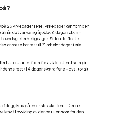
 på?
 på 25 virkedager ferie. Virkedager kan for noen
il når det var vanlig å jobbe 6 dager i uken –
t søndag eller helligdager. Siden de fleste i
 den ansatte har rett til 21 arbeidsdager ferie.
ler har en annen form for avtale internt som gir
r denne rett til 4 dager ekstra ferie – dvs. totalt
ar i tillegg krav på en ekstra uke ferie. Denne
me krav til avvikling av denne uken som for den