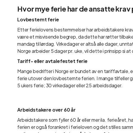
Hvor mye ferie har de ansatte krav
Lovbestemt ferie
Etter ferielovens bestemmelser har arbeidstakere krav
være et misvisende begrep, da dette har røtter tilbake t
mandag til lørdag. Virkedager er altså alle dager, unntat
Norge arbeider 5 dager pr. uke, vil dette i prinsipp si at
Tariff- eller avtalefestet ferie
Mange bedrifter i Norge er bundet av en tariffavtale, el
ferie utover den lovbestemte ferien. I mange tilfeller gi
5 ukers ferie; 30 virkedager eller 25 arbeidsdager.
Arbeidstakere over 60 år
Arbeidstakere som fyller 60 år eller mer ila. ferieåret, h
ferien er også forankret i ferieloven og det stilles sam