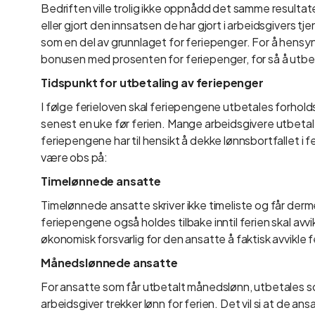
Bedriften ville trolig ikke oppnådd det samme resulta
eller gjort den innsatsen de har gjort i arbeidsgivers tjene
som en del av grunnlaget for feriepenger. For å hensy
bonusen med prosenten for feriepenger, for så å utbet
Tidspunkt for utbetaling av feriepenger
I følge ferieloven skal feriepengene utbetales forhold
senest en uke før ferien. Mange arbeidsgivere utbetaler
feriepengene har til hensikt å dekke lønnsbortfallet i f
være obs på:
Timelønnede ansatte
Timelønnede ansatte skriver ikke timeliste og får dermed
feriepengene også holdes tilbake inntil ferien skal avvik
økonomisk forsvarlig for den ansatte å faktisk avvikle f
Månedslønnede ansatte
For ansatte som får utbetalt månedslønn, utbetales 
arbeidsgiver trekker lønn for ferien. Det vil si at de ans