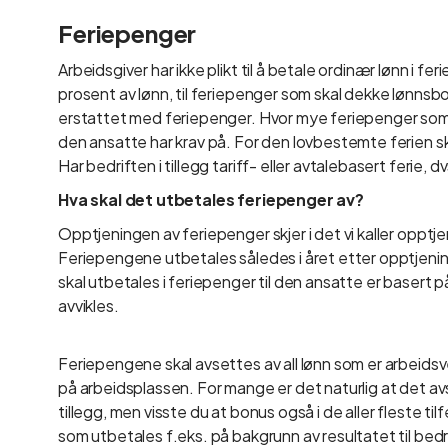
Feriepenger
Arbeidsgiver har ikke plikt til å betale ordinær lønn i ferie
prosent av lønn, til feriepenger som skal dekke lønnsbortfal
erstattet med feriepenger. Hvor mye feriepenger som
den ansatte har krav på. For den lovbestemte ferien sk
Har bedriften i tillegg tariff- eller avtalebasert ferie, 
Hva skal det utbetales feriepenger av?
Opptjeningen av feriepenger skjer i det vi kaller opptjen
Feriepengene utbetales således i året etter opptjenings
skal utbetales i feriepenger til den ansatte er basert på
avvikles.
Feriepengene skal avsettes av all lønn som er arbeids
på arbeidsplassen. For mange er det naturlig at det av
tillegg, men visste du at bonus også i de aller fleste t
som utbetales f.eks. på bakgrunn av resultatet til bed