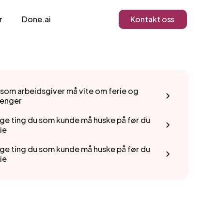
r
Done.ai
Kontakt oss
 som arbeidsgiver må vite om ferie og
penger
ige ting du som kunde må huske på før du
rie
ige ting du som kunde må huske på før du
rie