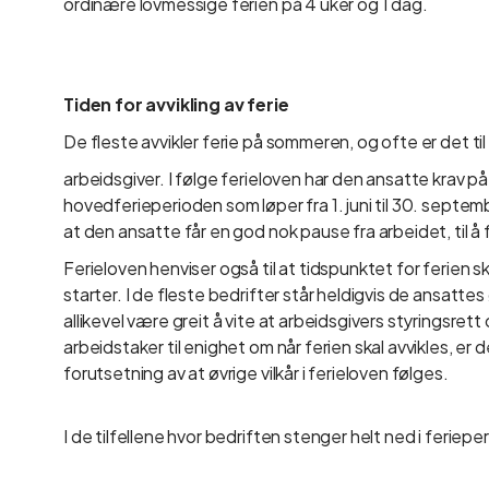
ordinære lovmessige ferien på 4 uker og 1 dag.
Tiden for avvikling av ferie
De fleste avvikler ferie på sommeren, og ofte er det t
arbeidsgiver. I følge ferieloven har den ansatte krav 
hovedferieperioden som løper fra 1. juni til 30. septembe
at den ansatte får en god nok pause fra arbeidet, til å 
Ferieloven henviser også til at tidspunktet for ferien s
starter. I de fleste bedrifter står heldigvis de ansatt
allikevel være greit å vite at arbeidsgivers styringsret
arbeidstaker til enighet om når ferien skal avvikles, er d
forutsetning av at øvrige vilkår i ferieloven følges.
I de tilfellene hvor bedriften stenger helt ned i feriepe