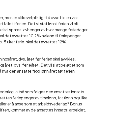
n, men er allikevel pliktig til å avsette en viss
let i ferien. Det vil si at lønn i ferien vil bli
 skal spares, avhenger av hvor mange feriedager
al det avsettes 10,2% av lønn til feriepenger.
dvs. 5 uker ferie, skal det avsettes 12%.
ingsåret, dvs. året før ferien skal avvikles.
året, dvs. ferieåret. Det vil si at beløpet som
 hva den ansatte fikk i lønn året før ferien
vederlag, altså som følges den ansattes innsats
settes feriepenger av timelønn, fastlønn og ulike
ilfeller er å anse som et arbeidsvederlag? Bonus
riften, kommer av de ansattes innsats i arbeidet.