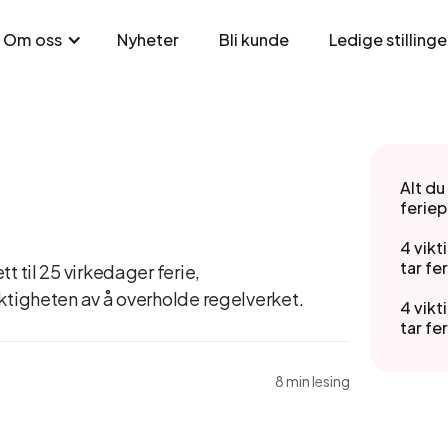
Nyheter
Bli kunde
Ledige stillinge
Om oss
Alt du
ferie
4 vikt
tar fe
t til 25 virkedager ferie,
ktigheten av å overholde regelverket.
4 vikt
tar fe
8 min lesing