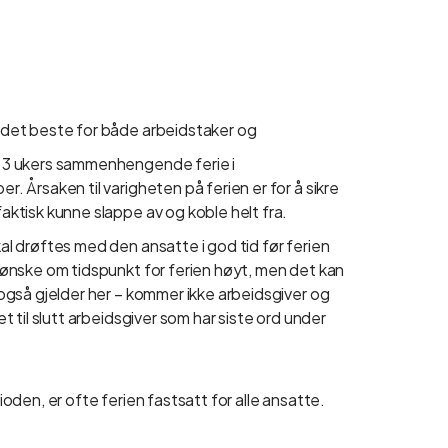
il det beste for både arbeidstaker og
på 3 ukers sammenhengende ferie i
r. Årsaken til varigheten på ferien er for å sikre
faktisk kunne slappe av og koble helt fra.
kal drøftes med den ansatte i god tid før ferien
es ønske om tidspunkt for ferien høyt, men det kan
t også gjelder her – kommer ikke arbeidsgiver og
et til slutt arbeidsgiver som har siste ord under
rioden, er ofte ferien fastsatt for alle ansatte.