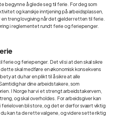
te begynne å glede seg til ferie. For deg som
ktivitet og kanskje inntjening på arbeidsplassen,
en treng lovgiving når det gjelder retten til ferie.
øring i reglementet rundt ferie og feriepenger.
ferie
l ferie og feriepenger. Det vil si at den skal sikre
 at dette skal medføre en økonomisk konsekvens
y at du har en plikt til å sikre at alle
amtidig har dine arbeidstakere, som
ien. I Norge har vi et strengt arbeidstakervern,
streng, og skal overholdes. For arbeidsgiver kan
rieloven bli store, og det er derfor svært viktig
t du kan ta de rette valgene, og videre sette riktig