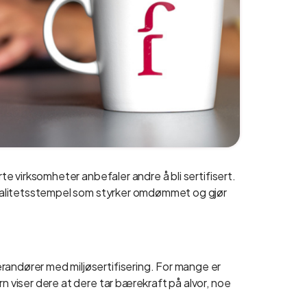
rte virksomheter anbefaler andre å bli sertifisert.
 kvalitetsstempel som styrker omdømmet og gjør
randører med miljøsertifisering. For mange er
rn viser dere at dere tar bærekraft på alvor, noe