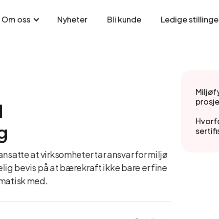
Nyheter
Bli kunde
Ledige stillinge
Om oss
Miljøf
prosj
d
Hvorfo
g
sertif
nsatte at virksomheter tar ansvar for miljø
elig bevis på at bærekraft ikke bare er fine
ematisk med.