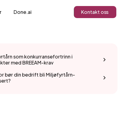
r
Done.ai
Kontakt oss
yrtårn som konkurransefortrinn i
ekter med BREEAM-krav
r bør din bedrift bli Miljøfyrtårn-
isert?