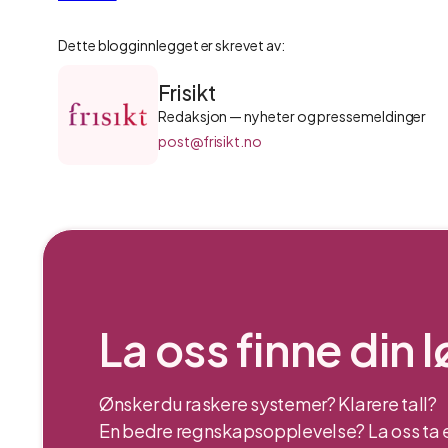
Dette blogginnlegget er skrevet av:
Frisikt
Redaksjon — nyheter og pressemeldinger
post@frisikt.no
La oss finne din 
Ønsker du raskere systemer? Klarere tall?
En bedre regnskapsopplevelse? La oss ta e