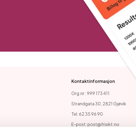
Kontaktinformasjon
Org.nr: 999 173 411
Strandgata 30, 2821 Gjøvik
Tel: 62 35 96 90
E-post: post@frisikt.no