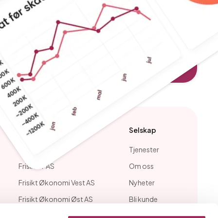
Våre selskaper
Selskap
Frisikt AS
Tjenester
Frisikt IT AS
Om oss
Frisikt Økonomi Vest AS
Nyheter
Frisikt Økonomi Øst AS
Bli kunde
Solør Regnskap AS
Ledige stillinger