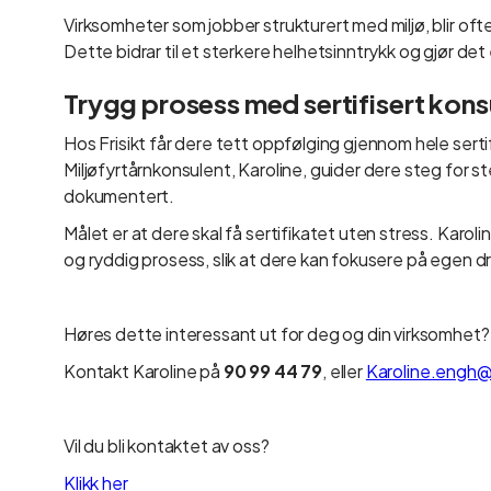
Virksomheter som jobber strukturert med miljø, blir of
Dette bidrar til et sterkere helhetsinntrykk og gjør det 
Trygg prosess med sertifisert kons
Hos Frisikt får dere tett oppfølging gjennom hele serti
Miljøfyrtårnkonsulent, Karoline, guider dere steg for ste
dokumentert.
Målet er at dere skal få sertifikatet uten stress. Karolin
og ryddig prosess, slik at dere kan fokusere på egen dr
Høres dette interessant ut for deg og din virksomhet?
Kontakt Karoline på
90 99 44 79
, eller
Karoline.engh@f
Vil du bli kontaktet av oss?
Klikk her