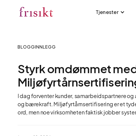
Tjenester
BLOGGINNLEGG
Styrk omdømmet me
Miljøfyrtårnsertifiserin
I dag forventer kunder, samarbeidspartnere og a
og bærekraft. Miljøfyrtårnsertifisering er et tyd
ord, men noe virksomheten faktisk jobber syst