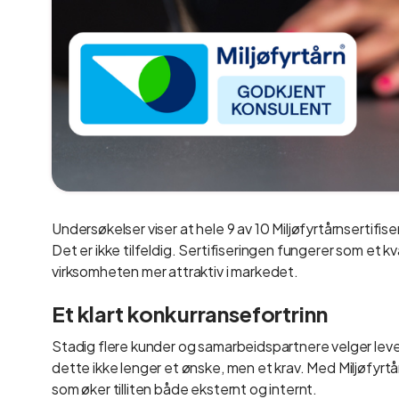
Undersøkelser viser at hele 9 av 10 Miljøfyrtårnsertifise
Det er ikke tilfeldig. Sertifiseringen fungerer som et
virksomheten mer attraktiv i markedet.
Et klart konkurransefortrinn
Stadig flere kunder og samarbeidspartnere velger leve
dette ikke lenger et ønske, men et krav. Med Miljøfyrtå
som øker tilliten både eksternt og internt.