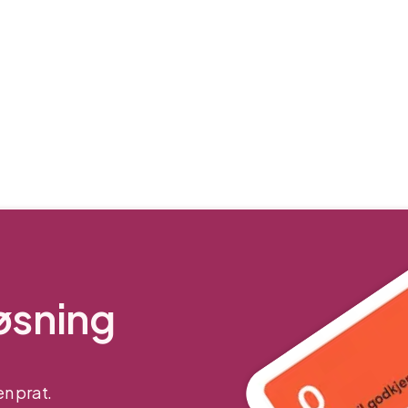
løsning
n prat.