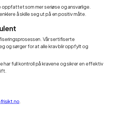
te oppfattet som mer seriøse og ansvarlige.
enklere å skille seg ut på en positiv måte.
ulent
fiseringsprosessen. Vår sertifiserte
g og sørger for at alle krav blir oppfylt og
e har full kontroll på kravene og sikrer en effektiv
ift.
risikt.no
.