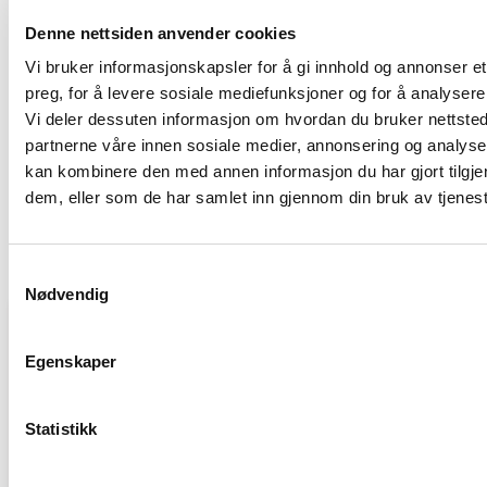
Valgt tjeneste
Denne nettsiden anvender cookies
Industri
Vi bruker informasjonskapsler for å gi innhold og annonser et
preg, for å levere sosiale mediefunksjoner og for å analysere 
Vi deler dessuten informasjon om hvordan du bruker nettsted
partnerne våre innen sosiale medier, annonsering og analys
kan kombinere den med annen informasjon du har gjort tilgjen
dem, eller som de har samlet inn gjennom din bruk av tjenes
Samtykkevalg
Nødvendig
La oss finne din løsning
Egenskaper
Ønsker du raskere systemer? Klarere tall?
En bedre regnskapsopplevelse? La oss ta en prat.
Statistikk