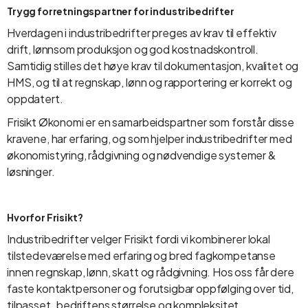
Trygg forretningspartner for industribedrifter
Hverdagen i industribedrifter preges av krav til effektiv
drift, lønnsom produksjon og god kostnadskontroll.
Samtidig stilles det høye krav til dokumentasjon, kvalitet og
HMS, og til at regnskap, lønn og rapportering er korrekt og
oppdatert.
Frisikt Økonomi er en samarbeidspartner som forstår disse
kravene, har erfaring, og som hjelper industribedrifter med
økonomistyring, rådgivning og nødvendige systemer &
løsninger.
Hvorfor Frisikt?
Industribedrifter velger Frisikt fordi vi kombinerer lokal
tilstedeværelse med erfaring og bred fagkompetanse
innen regnskap, lønn, skatt og rådgivning. Hos oss får dere
faste kontaktpersoner og forutsigbar oppfølging over tid,
tilpasset bedriftens størrelse og kompleksitet.