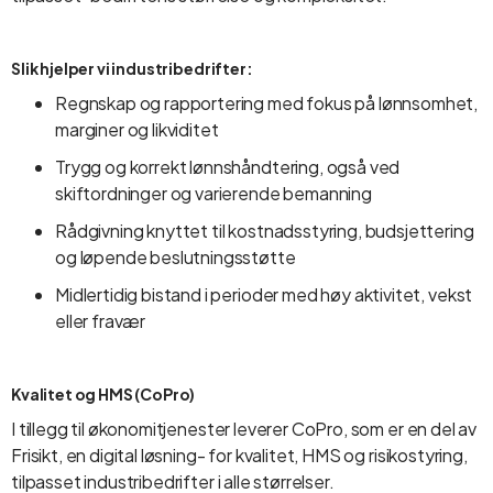
Slik hjelper vi industribedrifter:
Regnskap og rapportering med fokus på lønnsomhet,
marginer og likviditet
Trygg og korrekt lønnshåndtering, også ved
skiftordninger og varierende bemanning
Rådgivning knyttet til kostnadsstyring, budsjettering
og løpende beslutningsstøtte
Midlertidig bistand i perioder med høy aktivitet, vekst
eller fravær
Kvalitet og HMS (CoPro)
I tillegg til økonomitjenester leverer CoPro, som er en del av
Frisikt, en digital løsning- for kvalitet, HMS og risikostyring,
tilpasset industribedrifter i alle størrelser.