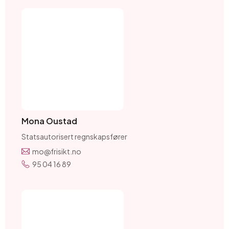
Mona Oustad
Statsautorisert regnskapsfører
mo@frisikt.no
95 04 16 89