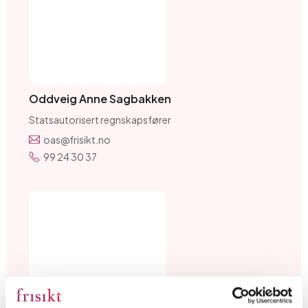
Oddveig Anne Sagbakken
Statsautorisert regnskapsfører
oas@frisikt.no
99 24 30 37