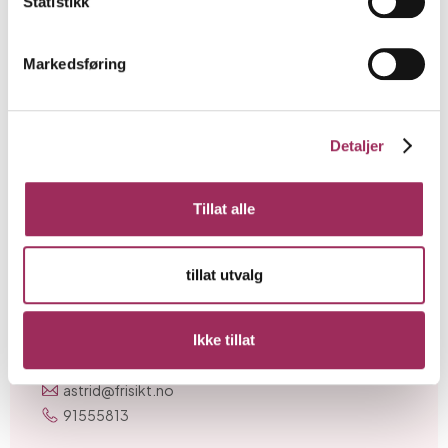
Statistikk
Ringsaker
kjersti.okstad@frisikt.no
90 23 85 00
Markedsføring
Detaljer
Tillat alle
tillat utvalg
Astrid Jenny Stene
Ikke tillat
Statsautorisert Regnskapsfører
astrid@frisikt.no
91555813