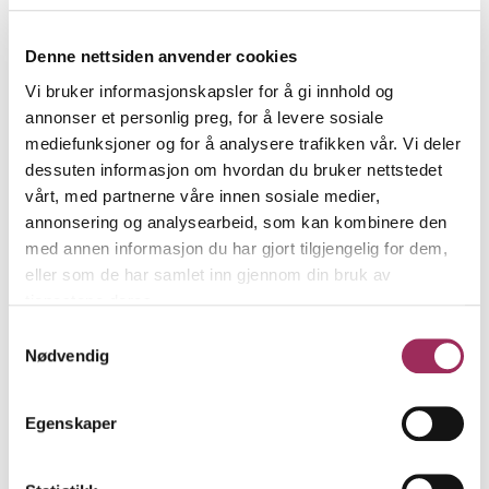
Kari Såstad
Denne nettsiden anvender cookies
Statsautorisert regnskapsfører
Vi bruker informasjonskapsler for å gi innhold og
annonser et personlig preg, for å levere sosiale
ks@frisikt.no
mediefunksjoner og for å analysere trafikken vår. Vi deler
97 98 02 26
dessuten informasjon om hvordan du bruker nettstedet
vårt, med partnerne våre innen sosiale medier,
annonsering og analysearbeid, som kan kombinere den
med annen informasjon du har gjort tilgjengelig for dem,
eller som de har samlet inn gjennom din bruk av
tjenestene deres.
Samtykkevalg
Nødvendig
Egenskaper
Kjersti Okstad
Salgssjef Frisikt Økonomi Øst og Teamleder