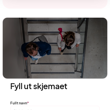
Fyll ut skjemaet
Fullt navn
*