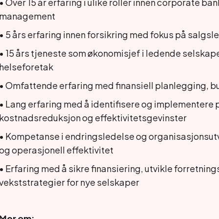
• Over 15 år erfaring i ulike roller innen corporate ba
management
• 5 års erfaring innen forsikring med fokus på salgsl
• 15 års tjeneste som økonomisjef i ledende selskaper
helseforetak
• Omfattende erfaring med finansiell planlegging, 
• Lang erfaring med å identifisere og implementere 
kostnadsreduksjon og effektivitetsgevinster
• Kompetanse i endringsledelse og organisasjonsutvi
og operasjonell effektivitet
• Erfaring med å sikre finansiering, utvikle forretn
vekststrategier for nye selskaper
Mer om: