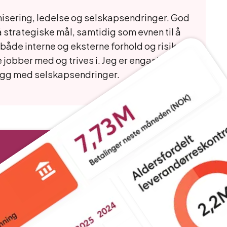
anisering, ledelse og selskapsendringer. God
å strategiske mål, samtidig som evnen til å
åde interne og eksterne forhold og risiko er
obber med og trives i. Jeg er engasjert i
legg med selskapsendringer.