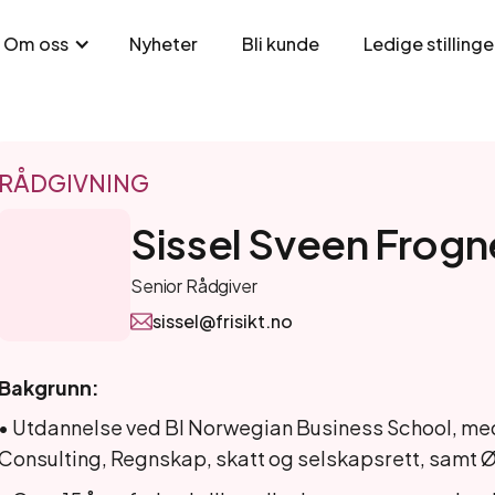
Nyheter
Bli kunde
Ledige stillinge
Om oss
RÅDGIVNING
Sissel Sveen Frogn
Senior Rådgiver
sissel@frisikt.no
Bakgrunn:
• Utdannelse ved BI Norwegian Business School, m
Consulting, Regnskap, skatt og selskapsrett, samt