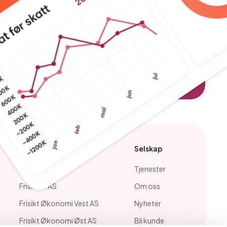
Våre selskaper
Selskap
Frisikt AS
Tjenester
Frisikt IT AS
Om oss
Frisikt Økonomi Vest AS
Nyheter
Frisikt Økonomi Øst AS
Bli kunde