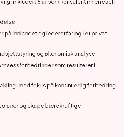
nking, inkludert 5 år som konsulent innen cash
edelse
 på Innlandet og ledererfaring i et privat
budsjettstyring og økonomisk analyse
prosessforbedringer som resulterer i
kling, med fokus på kontinuerlig forbedring
ingsplaner og skape bærekraftige