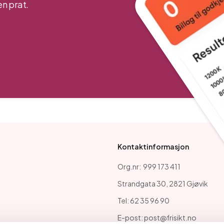
n prat.
Kontaktinformasjon
Org.nr: 999 173 411
Strandgata 30, 2821 Gjøvik
Tel: 62 35 96 90
E-post: post@frisikt.no